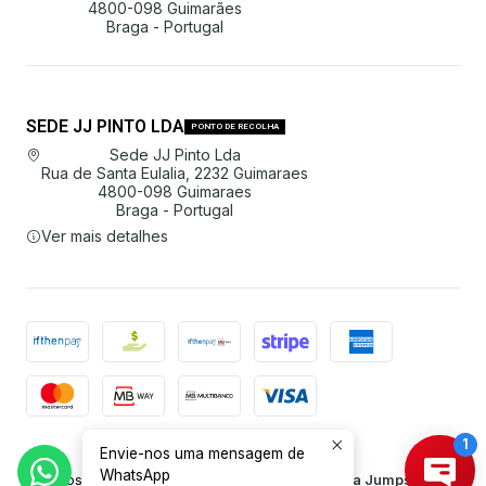
4800-098 Guimarães
Braga - Portugal
SEDE JJ PINTO LDA
PONTO DE RECOLHA
Sede JJ Pinto Lda
Rua de Santa Eulalia, 2232 Guimaraes
4800-098 Guimaraes
Braga - Portugal
Ver mais detalhes
Envie-nos uma mensagem de
2026 JJ Pinto Lda.
WhatsApp
Todos os Direitos Reservados.
Com tecnologia Jumpseller
.