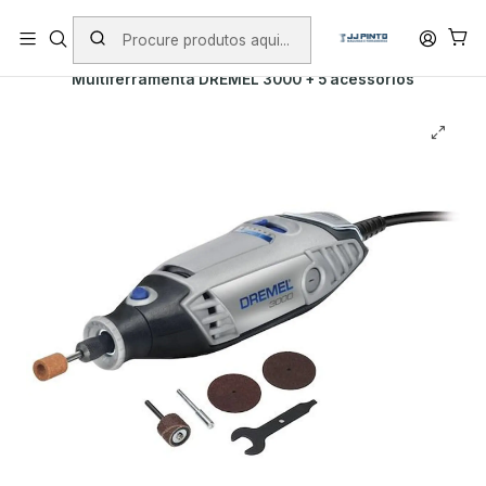
PORTES INCLUÍDOS EM ENCOMENDAS +75€ (excepto ilhas)
Início
PRODUTOS
DREMEL
Multiferramenta DREMEL 3000 + 5 acessórios