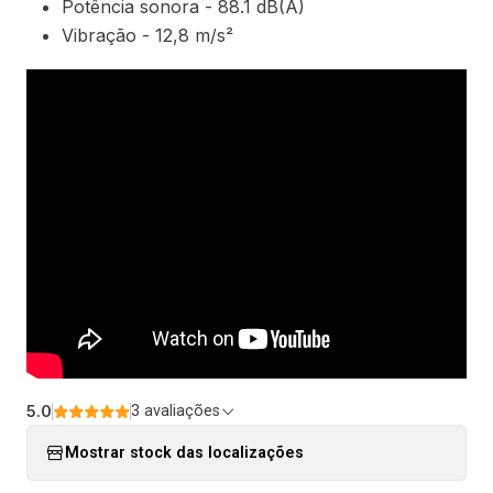
Potência sonora - 88.1 dB(A)
Vibração - 12,8 m/s²
5.0
3 avaliações
Mostrar stock das localizações