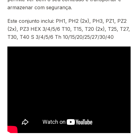
armazenar com segurança.
Este conjunto inclui: PH1, PH2 (2x), PH3, PZ1, PZ2
(2x), PZ3 HEX 3/4/5/6 T10, T15, T20 (2x), T25, T27,
T30, T40 S 3/4/5/6 Th 10/15/20/25/27/30/40