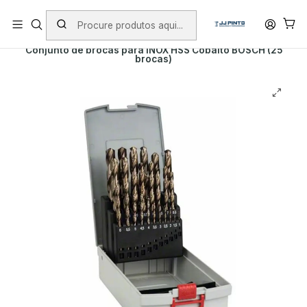
PORTES INCLUÍDOS EM ENCOMENDAS +75€ (excepto ilhas)
Início
PRODUTOS
ACESSÓRIOS
BROCAS
METAL
Conjunto de brocas para INOX HSS Cobalto BOSCH (25
brocas)