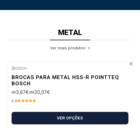
METAL
Ver mais produtos
|
BOSCH
Envio em 48 a 96 horas úteis
BROCAS PARA METAL HSS-R POINTTEQ
BOSCH
3,67€
20,07€
de
até
5.0
VER OPÇÕES