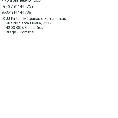
loja.online@jjpinto.pt
+351914444739
351914444739
JJ Pinto - Máquinas e Ferramentas
Rua de Santa Eulália, 2232
4800-098 Guimarães
Braga - Portugal