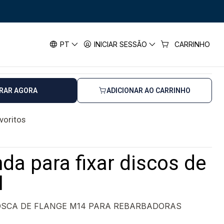
ar discos de fibra BOSCH
a fixar discos de fibra BOSCH
PT
INICIAR SESSÃO
CARRINHO
horas úteis
RAR AGORA
ADICIONAR AO CARRINHO
avoritos
da para fixar discos de
H
SCA DE FLANGE M14 PARA REBARBADORAS