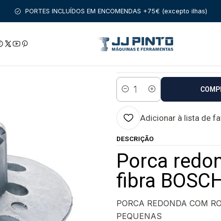
SSÓRIOS
ACESSORIOS PARA MAQUINAS
Porca redonda para fix
PORTES INCLUÍDOS EM ENCOMENDAS +75€ (excepto ilhas)
|
Porca redonda par
Estado:
Envio em 48 a 96 
COMP
Quantidade
Adicionar à lista de f
DESCRIÇÃO
Porca redon
fibra BOSC
PORCA REDONDA COM RO
PEQUENAS