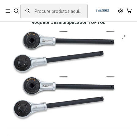
PORTES INCLUÍDOS EM ENCOMENDAS +75€ (excepto ilhas)
Início
PRODUTOS
FERRAMENTA MANUAL
TOPTUL
Roquete Desmultiplicador TOPTUL