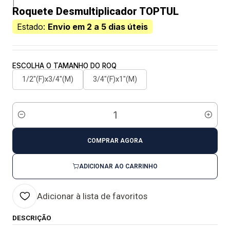
|
Roquete Desmultiplicador TOPTUL
Estado:
Envio em 2 a 5 dias úteis
ESCOLHA O TAMANHO DO ROQ
1/2"(F)x3/4"(M)
3/4"(F)x1"(M)
Quantidade
COMPRAR AGORA
ADICIONAR AO CARRINHO
Adicionar à lista de favoritos
DESCRIÇÃO