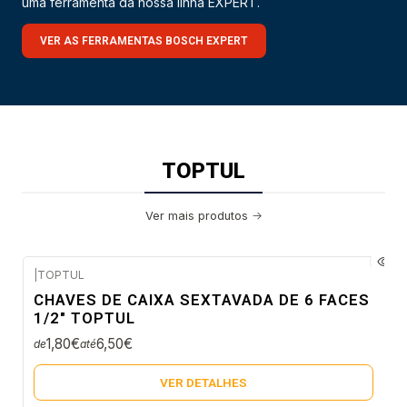
uma ferramenta da nossa linha EXPERT.
VER AS FERRAMENTAS BOSCH EXPERT
TOPTUL
Ver mais produtos
|
TOPTUL
Envio em 5 a 10 dias úteis
CHAVES DE CAIXA SEXTAVADA DE 6 FACES
Não Disponível
1/2" TOPTUL
1,80€
6,50€
de
até
VER DETALHES