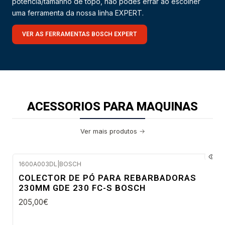
potência/tamanho de topo, não podes errar ao escolher
uma ferramenta da nossa linha EXPERT.
VER AS FERRAMENTAS BOSCH EXPERT
ACESSORIOS PARA MAQUINAS
Ver mais produtos
1600A003DL
|
BOSCH
Envio imediato
COLECTOR DE PÓ PARA REBARBADORAS
230MM GDE 230 FC-S BOSCH
205,00€