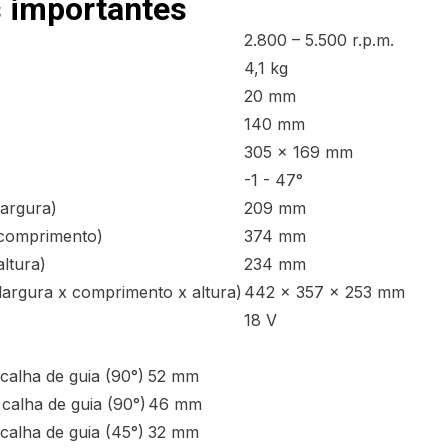
 importantes
2.800 – 5.500 r.p.m.
4,1 kg
20 mm
140 mm
305 x 169 mm
-1 - 47°
largura)
209 mm
(comprimento)
374 mm
ltura)
234 mm
argura x comprimento x altura)
442 x 357 x 253 mm
18 V
calha de guia (90°)
52 mm
calha de guia (90°)
46 mm
calha de guia (45°)
32 mm