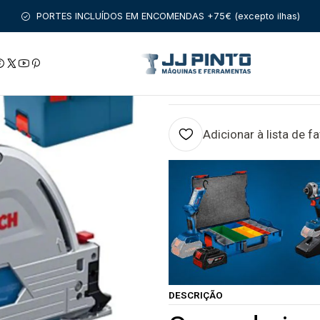
IO
BOSCH PROFISSIONAL
SERRAS CIRCULARES
Serra de imer
PORTES INCLUÍDOS EM ENCOMENDAS +75€ (excepto ilhas)
|
Serra de imersão
BOSCH
Adicionar à lista de f
DESCRIÇÃO