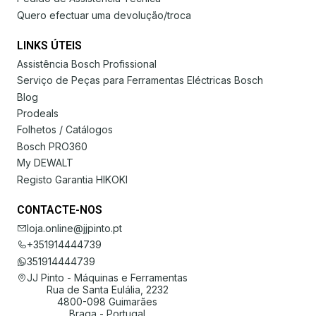
Quero efectuar uma devolução/troca
LINKS ÚTEIS
Assistência Bosch Profissional
Serviço de Peças para Ferramentas Eléctricas Bosch
Blog
Prodeals
Folhetos / Catálogos
Bosch PRO360
My DEWALT
Registo Garantia HIKOKI
CONTACTE-NOS
loja.online@jjpinto.pt
+351914444739
351914444739
JJ Pinto - Máquinas e Ferramentas
Rua de Santa Eulália, 2232
4800-098 Guimarães
Braga - Portugal