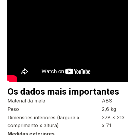
Os dados mais importantes
Material da mala
ABS
Peso
2,6 kg
Dimensões interiores (largura x
378 x 313
comprimento x altura)
x 71
Medidas exteriores