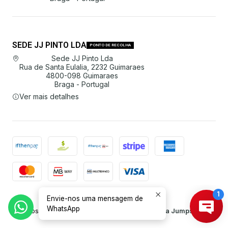
SEDE JJ PINTO LDA
PONTO DE RECOLHA
Sede JJ Pinto Lda
Rua de Santa Eulalia, 2232 Guimaraes
4800-098 Guimaraes
Braga - Portugal
Ver mais detalhes
Envie-nos uma mensagem de
2026 JJ Pinto Lda.
WhatsApp
Todos os Direitos Reservados.
Com tecnologia Jumpseller
.