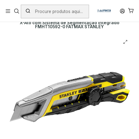
PORTES INCLUÍDOS EM ENCOMENDAS +75€ (excepto ilhas)
Início
Envio
Envio imediato
X-Ato com Sistema de Segmentação Integrado
FMHT10592-0 FATMAX STANLEY