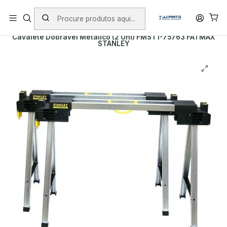
PORTES INCLUÍDOS EM ENCOMENDAS +75€ (excepto ilhas)
Início
Envio
Envio imediato
Cavalete Dobrável Metalico (2 Uni) FMST1-75763 FATMAX
STANLEY