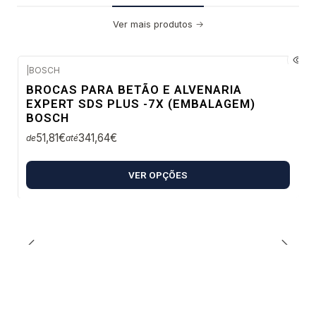
Ver mais produtos
|
BOSCH
Envio em 48 a 96 horas úteis
BROCAS PARA BETÃO E ALVENARIA
EXPERT SDS PLUS -7X (EMBALAGEM)
BOSCH
51,81€
341,64€
de
até
VER OPÇÕES