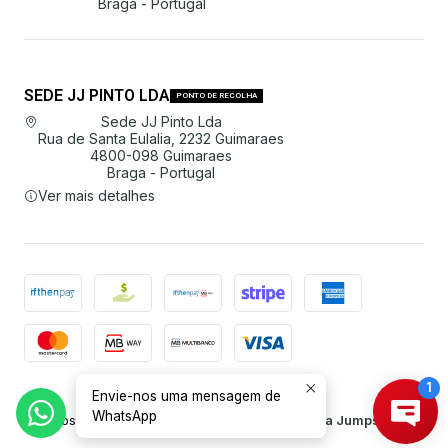
Braga - Portugal
SEDE JJ PINTO LDA
PONTO DE RECOLHA
Sede JJ Pinto Lda
Rua de Santa Eulalia, 2232 Guimaraes
4800-098 Guimaraes
Braga - Portugal
Ver mais detalhes
Envie-nos uma mensagem de
2026 JJ Pinto Lda.
WhatsApp
Todos os Direitos Reservados.
Com tecnologia Jumpseller
.