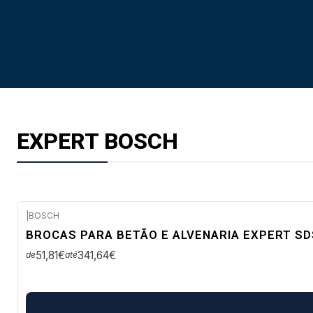
EXPERT BOSCH
|
BOSCH
Envio em 48 a 96 horas úteis
BROCAS PARA BETÃO E ALVENARIA EXPERT SD
51,81€
341,64€
de
até