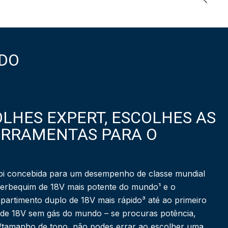
DO
LHES EXPERT, ESCOLHES AS
ERRAMENTAS PARA O
i concebida para um desempenho de classe mundial
berbequim de 18V mais potente do mundo¹ e o
partimento duplo de 18V mais rápido³ até ao primeiro
 de 18V sem gás do mundo – se procuras potência,
a/tamanho de topo, não podes errar ao escolher uma