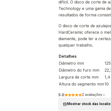
difícil. O disco de corte 
Technology e uma gama de c
resultados de forma consis
O disco de corte de azule
HardCeramic oferece o melh
diamante, pode ter a certe
qualquer trabalho.
Detalhes
Diâmetro mm
125
Diâmetro do furo mm
22,
Largura de corte mm
1,4
Altura do segmento mm
10
5.0
2 avaliações
Mostrar stock das locali