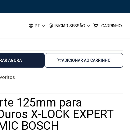
os X-LOCK EXPERT HARDCERAMIC BOSCH
25mm para Cerâmicos Duros X-LOCK
PT
INICIAR SESSÃO
CARRINHO
RAMIC BOSCH
RAR AGORA
ADICIONAR AO CARRINHO
avoritos
orte 125mm para
Duros X-LOCK EXPERT
MIC BOSCH