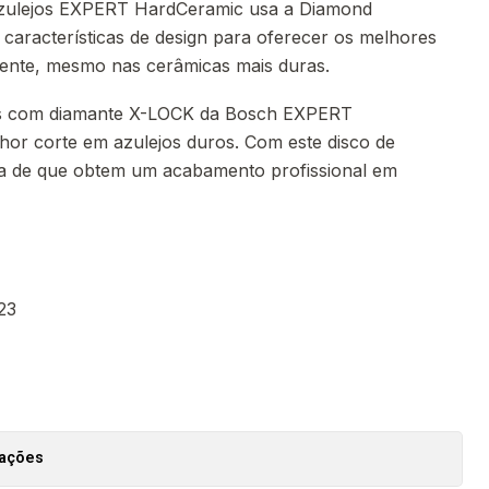
de azulejos EXPERT HardCeramic usa a Diamond
aracterísticas de design para oferecer os melhores
tente, mesmo nas cerâmicas mais duras.
jos com diamante X-LOCK da Bosch EXPERT
or corte em azulejos duros. Com este disco de
za de que obtem um acabamento profissional em
23
zações