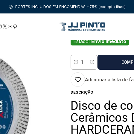
SCOS DE DIAMANTE
Disco de corte 125mm para Cerâmicos Dur
PORTES INCLUÍDOS EM ENCOMENDAS +75€ (excepto ilhas)
|
Disco de corte 1
EXPERT HARDCE
Estado:
Envio imediato
COMP
Quantidade
Adicionar à lista de f
DESCRIÇÃO
Disco de c
Cerâmicos 
HARDCERA