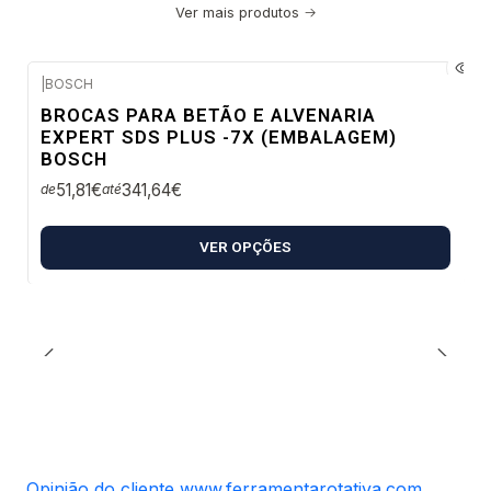
Ver mais produtos
|
BOSCH
Envio em 48 a 96 horas úteis
BROCAS PARA BETÃO E ALVENARIA
EXPERT SDS PLUS -7X (EMBALAGEM)
BOSCH
51,81€
341,64€
de
até
VER OPÇÕES
Opinião do cliente www.ferramentarotativa.com