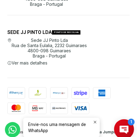
Braga - Portugal
SEDE JJ PINTO LDA
PONTO DE RECOLHA
Sede JJ Pinto Lda
Rua de Santa Eulalia, 2232 Guimaraes
4800-098 Guimaraes
Braga - Portugal
Ver mais detalhes
Envie-nos uma mensagem de
2026 JJ Pinto Lda.
WhatsApp
Todos os Direitos Reservados.
Com tecnologia Jumpseller
.