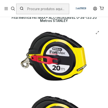
PORTES INCLUÍDOS EM ENCOMENDAS +75€ (excepto ilhas)
Início
Envio
Envio imediato
Fita métrica FATMAX® AÇO INOXIDÁVEL 0-34-133 20
Metros STANLEY