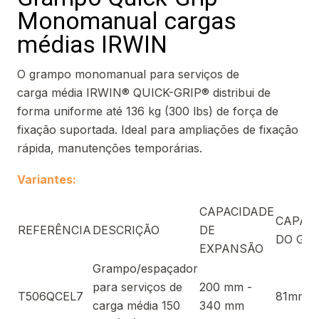
Monomanual cargas
médias IRWIN
O grampo monomanual para serviços de
carga média IRWIN® QUICK-GRIP® distribui de
forma uniforme até 136 kg (300 lbs) de força de
fixação suportada. Ideal para ampliações de fixação
rápida, manutenções temporárias.
Variantes:
CAPACIDADE
CAPAC
REFERÊNCIA
DESCRIÇÃO
DE
DO GR
EXPANSÃO
Grampo/espaçador
para serviços de
200 mm -
T506QCEL7
81mm
carga média 150
340 mm