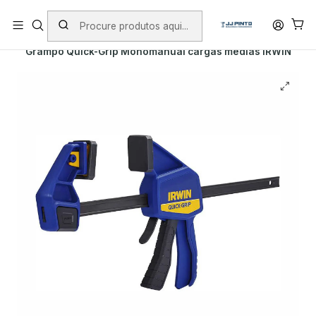
PORTES INCLUÍDOS EM ENCOMENDAS +75€ (excepto ilhas)
Início
PRODUTOS
FERRAMENTA MANUAL
Grampo Quick-Grip Monomanual cargas médias IRWIN