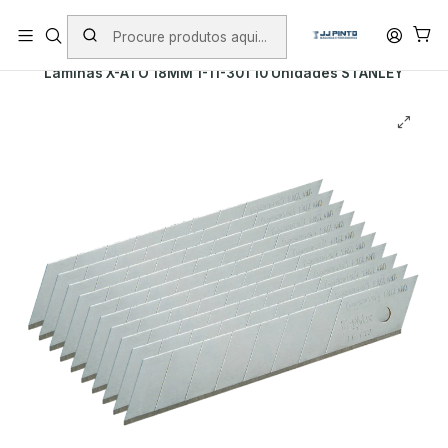
PORTES INCLUÍDOS EM ENCOMENDAS +75€ (excepto ilhas)
Início
Envio
Envio imediato
Lâminas X-ATO 18MM 1-11-301 10 Unidades STANLEY