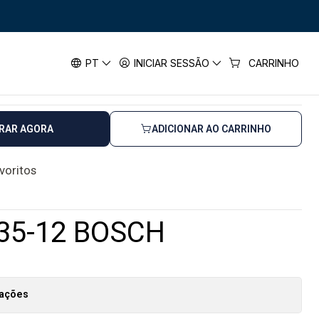
CH
2 BOSCH
PT
INICIAR SESSÃO
CARRINHO
horas úteis
RAR AGORA
ADICIONAR AO CARRINHO
avoritos
35-12 BOSCH
zações