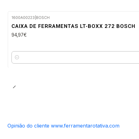
1600A00223
|
BOSCH
Envio em 48 a 96 horas úteis
CAIXA DE FERRAMENTAS LT-BOXX 272 BOSCH
94,97€
Quantidade
Opinião do cliente www.ferramentarotativa.com