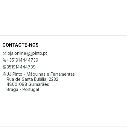
CONTACTE-NOS
loja.online@jjpinto.pt
+351914444739
351914444739
JJ Pinto - Máquinas e Ferramentas
Rua de Santa Eulália, 2232
4800-098 Guimarães
Braga - Portugal