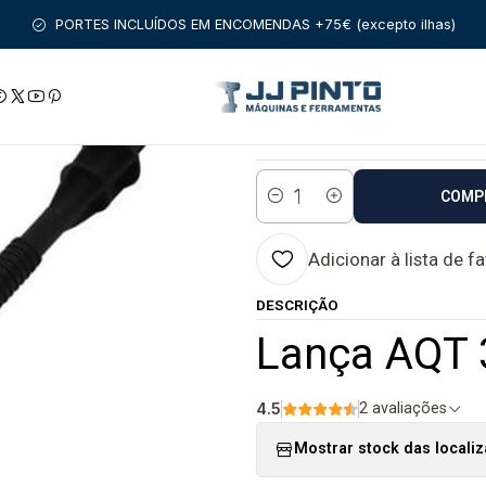
nício
Envio
Envio em 48 a 96 horas úteis
Lança AQT 35-12 BOS
PORTES INCLUÍDOS EM ENCOMENDAS +75€ (excepto ilhas)
|
Lança AQT 35-1
Estado:
Envio em 48 a 96 
COMP
Quantidade
Adicionar à lista de f
DESCRIÇÃO
Lança AQT 
4.5
2 avaliações
Mostrar stock das locali