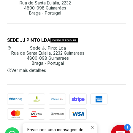
Rua de Santa Eulália, 2232
4800-098 Guimarães
Braga - Portugal
SEDE JJ PINTO LDA
PONTO DE RECOLHA
Sede JJ Pinto Lda
Rua de Santa Eulalia, 2232 Guimaraes
4800-098 Guimaraes
Braga - Portugal
Ver mais detalhes
Envie-nos uma mensagem de
2026 JJ Pinto Lda.