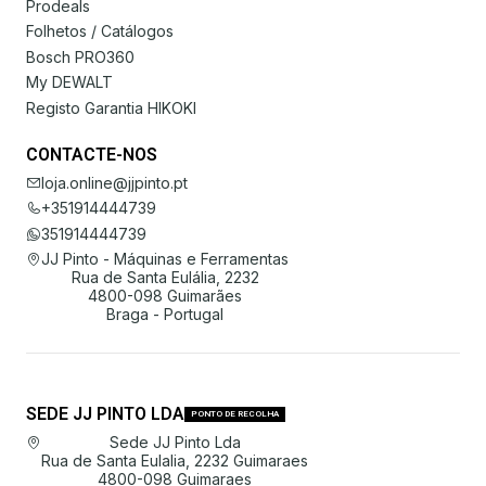
Prodeals
Folhetos / Catálogos
Bosch PRO360
My DEWALT
Registo Garantia HIKOKI
CONTACTE-NOS
loja.online@jjpinto.pt
+351914444739
351914444739
JJ Pinto - Máquinas e Ferramentas
Rua de Santa Eulália, 2232
4800-098 Guimarães
Braga - Portugal
SEDE JJ PINTO LDA
PONTO DE RECOLHA
Sede JJ Pinto Lda
Rua de Santa Eulalia, 2232 Guimaraes
4800-098 Guimaraes