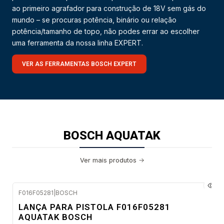
ao primeiro agrafador para construção de 18V sem gás do
mundo – se procuras potência, binário ou relação
potência/tamanho de topo, não podes errar ao escolher
uma ferramenta da nossa linha EXPERT.
VER AS FERRAMENTAS BOSCH EXPERT
BOSCH AQUATAK
Ver mais produtos
F016F05281
|
BOSCH
Envio em 48 a 96 horas úteis
LANÇA PARA PISTOLA F016F05281
AQUATAK BOSCH