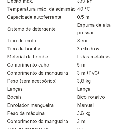
Débito máx.
330 l/h
Temperatura máx. de admissão
40 °C
Capacidade autoferrante
0.5 m
Espuma de alta
Sistema de detergente
pressão
Tipo de motor
Série
Tipo de bomba
3 cilindros
Material da bomba
todas metálicas
Comprimento cabo
5 m
Comprimento de mangueira
3 m (PVC)
Peso (sem acessórios)
3,8 kg
Lanças
Lança
Bocais
Bico rotativo
Enrolador mangueira
Manual
Peso da máquina
3.8 kg
Comprimento de mangueira
3 m