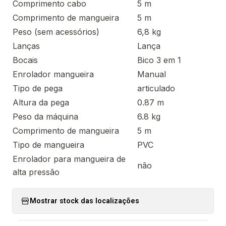
Comprimento cabo
5 m
Comprimento de mangueira
5 m
Peso (sem acessórios)
6,8 kg
Lanças
Lança
Bocais
Bico 3 em 1
Enrolador mangueira
Manual
Tipo de pega
articulado
Altura da pega
0.87 m
Peso da máquina
6.8 kg
Comprimento de mangueira
5 m
Tipo de mangueira
PVC
Enrolador para mangueira de
não
alta pressão
Mostrar stock das localizações