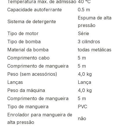
Temperatura máx. de admissão
40 °C
Capacidade autoferrante
0.5 m
Espuma de alta
Sistema de detergente
pressão
Tipo de motor
Série
Tipo de bomba
3 cilindros
Material da bomba
todas metálicas
Comprimento cabo
5 m
Comprimento de mangueira
5 m
Peso (sem acessórios)
4,0 kg
Lanças
Lança
Peso da máquina
4,0 kg
Comprimento de mangueira
5 m
Tipo de mangueira
PVC
Enrolador para mangueira de
não
alta pressão