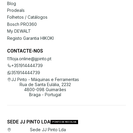
Blog
Prodeals
Folhetos / Catálogos
Bosch PRO360
My DEWALT
Registo Garantia HIKOKI
CONTACTE-NOS
loja.online@jjpinto.pt
+351914444739
351914444739
JJ Pinto - Máquinas e Ferramentas
Rua de Santa Eulália, 2232
4800-098 Guimarães
Braga - Portugal
SEDE JJ PINTO LDA
PONTO DE RECOLHA
Sede JJ Pinto Lda