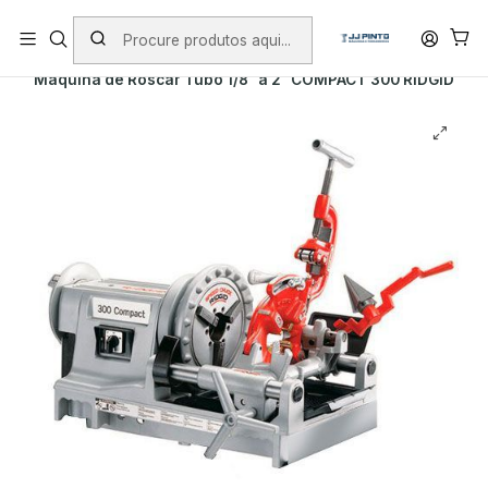
PORTES INCLUÍDOS EM ENCOMENDAS +75€ (excepto ilhas)
Início
Envio
Envio em 5 a 10 dias úteis
Máquina de Roscar Tubo 1/8" a 2" COMPACT 300 RIDGID