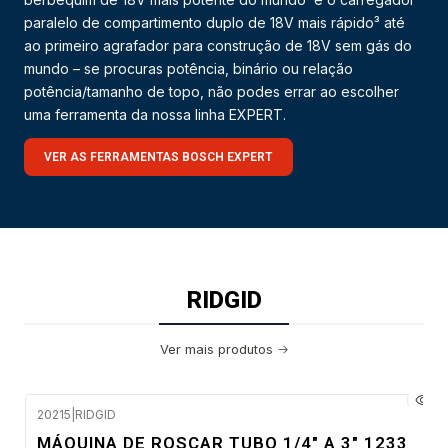
paralelo de compartimento duplo de 18V mais rápido³ até
ao primeiro agrafador para construção de 18V sem gás do
mundo – se procuras potência, binário ou relação
potência/tamanho de topo, não podes errar ao escolher
uma ferramenta da nossa linha EXPERT.
VER AS FERRAMENTAS BOSCH EXPERT
RIDGID
Ver mais produtos
20215
|
RIDGID
Confirme disponibilidade
MÁQUINA DE ROSCAR TUBO 1/4" A 3" 1233