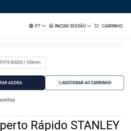
o Rápido STANLEY
PT
INICIAR SESSÃO
CARRINHO
THT0-83200 | 100mm
RAR AGORA
ADICIONAR AO CARRINHO
avoritos
Aperto Rápido STANLEY