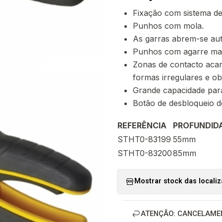
Fixação com sistema de
Punhos com mola.
As garras abrem-se au
Punhos com agarre mac
Zonas de contacto acan
formas irregulares e o
Grande capacidade para
Botão de desbloqueio d
REFERÊNCIA
PROFUNDIDA
STHT0-83199
55mm
STHT0-83200
85mm
Mostrar stock das locali
ATENÇÃO: CANCELAME