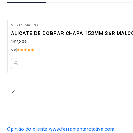
S6R EV
|
MALCO
Envio imediato
ALICATE DE DOBRAR CHAPA 152MM S6R MALC
132,80€
5.0
Quantidade
Opinião do cliente www.ferramentarotativa.com