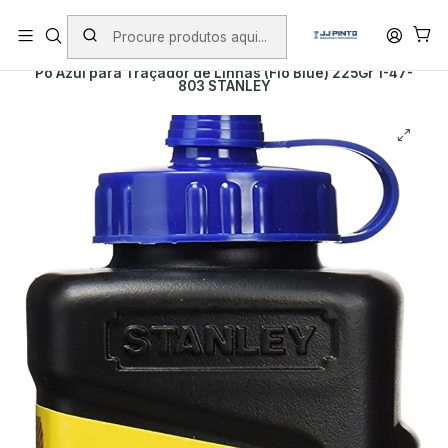
PORTES INCLUÍDOS EM ENCOMENDAS +75€ (excepto ilhas)
Início
Envio
Envio imediato
Pó Azul para Traçador de Linhas (Fio Blue) 225Gr 1-47-
803 STANLEY