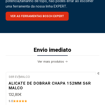
potência/tamanho de topo, não podes errar ao escolher
uma ferramenta da nossa linha EXPERT.
VER AS FERRAMENTAS BOSCH EXPERT
Envio imediato
Ver mais produtos
S6R EV
|
MALCO
Envio imediato
ALICATE DE DOBRAR CHAPA 152MM S6R
MALCO
132,80€
5.0