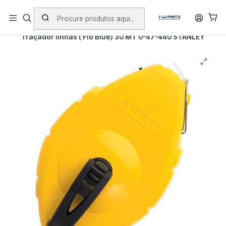
PORTES INCLUÍDOS EM ENCOMENDAS +75€ (excepto ilhas)
Início
Envio
Envio imediato
Traçador linhas ( Fio Blue) 30 MT 0-47-440 STANLEY