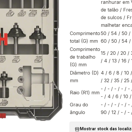
ranhurar em V
de talão / Fr
de sulcos / F
malhetar enca
Comprimento
50 / 54 / 50 / 
total (G) mm
60 / 50 / 54 /
Comprimento
15 / 20 / 20 / 
de trabalho
/ 4 / 13 / 16 / 
(G) mm
Diâmetro (D)
4 / 6 / 8 / 10 
mm
/ 32 / 35 / 25 
- / - / - / - / -
Raio (R1) mm
- / 4 / 6 / 10 /
Grau do
- / - / - / - / -
ângulo
90 / 12 / - / - /
Mostrar stock das locali