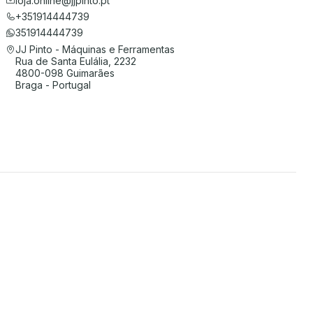
loja.online@jjpinto.pt
+351914444739
351914444739
JJ Pinto - Máquinas e Ferramentas
Rua de Santa Eulália, 2232
4800-098 Guimarães
Braga - Portugal