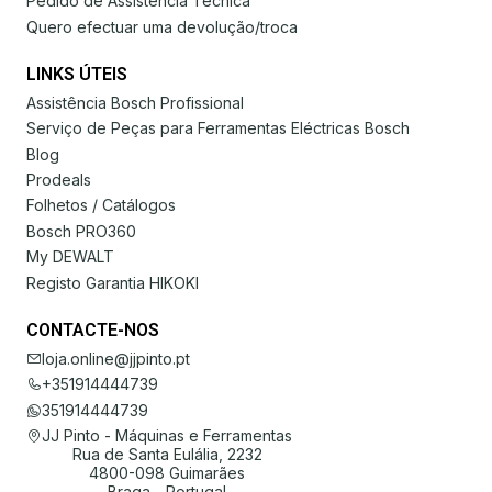
Pedido de Assistência Técnica
Quero efectuar uma devolução/troca
LINKS ÚTEIS
Assistência Bosch Profissional
Serviço de Peças para Ferramentas Eléctricas Bosch
Blog
Prodeals
Folhetos / Catálogos
Bosch PRO360
My DEWALT
Registo Garantia HIKOKI
CONTACTE-NOS
loja.online@jjpinto.pt
+351914444739
351914444739
JJ Pinto - Máquinas e Ferramentas
Rua de Santa Eulália, 2232
4800-098 Guimarães
Braga - Portugal