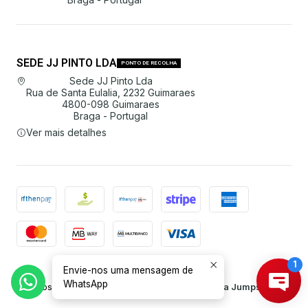
SEDE JJ PINTO LDA
PONTO DE RECOLHA
Sede JJ Pinto Lda
Rua de Santa Eulalia, 2232 Guimaraes
4800-098 Guimaraes
Braga - Portugal
Ver mais detalhes
Envie-nos uma mensagem de
2026 JJ Pinto Lda.
WhatsApp
Todos os Direitos Reservados.
Com tecnologia Jumpseller
.