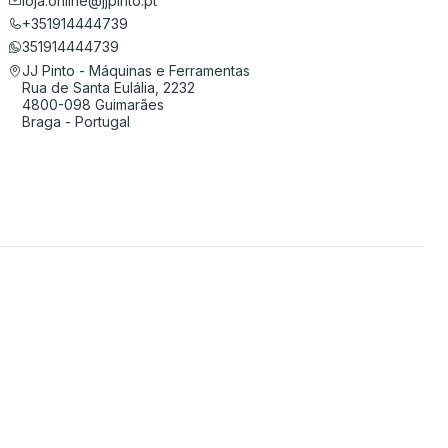
loja.online@jjpinto.pt
+351914444739
351914444739
JJ Pinto - Máquinas e Ferramentas
Rua de Santa Eulália, 2232
4800-098 Guimarães
Braga - Portugal