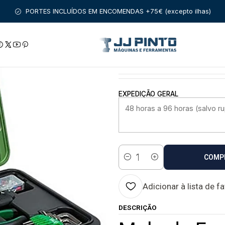
PRODUTOS
MALAS DE FERRAMENTA
Mala de Ferramentas 51 p
PORTES INCLUÍDOS EM ENCOMENDAS +75€ (excepto ilhas)
|
Mala de Ferramen
Estado:
EXPEDIÇÃO GERAL
COMP
Quantidade
Adicionar à lista de f
DESCRIÇÃO